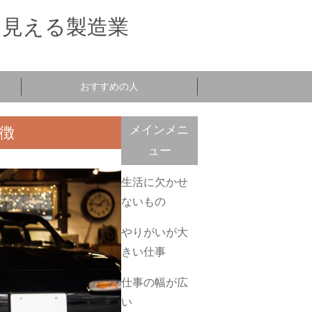
ら見える製造業
おすすめの人
メインメニ
徴
ュー
生活に欠かせ
ないもの
やりがいが大
きい仕事
仕事の幅が広
い